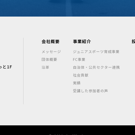
会社概要
事業紹介
メッセージ
ジュニアスポーツ育成事業
団体概要
FC事業
っと1F
沿革
自治体・公共セクター連携
社会貢献
実績
受講した参加者の声